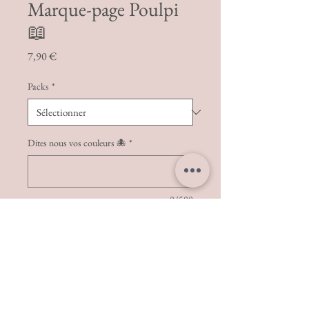
Marque-page Poulpi
📖
Prix
7,90 €
Packs
*
Dites nous vos couleurs 🐙
*
0/500
Quantité
*
Ajouter au panier